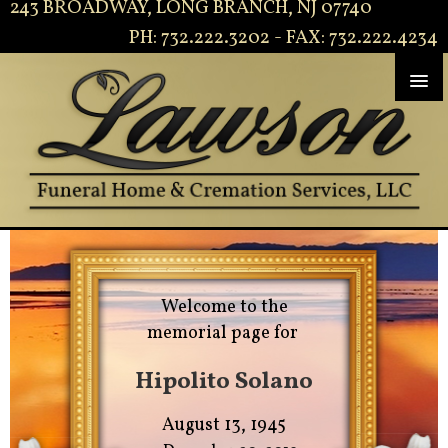
243 BROADWAY, LONG BRANCH, NJ 07740
PH: 732.222.3202 - FAX: 732.222.4234
Welcome to the
memorial page for
Hipolito Solano
August 13, 1945