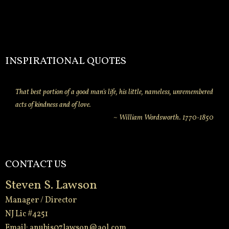
INSPIRATIONAL QUOTES
That best portion of a good man's life, his little, nameless, unremembered
acts of kindness and of love.
~ William Wordsworth. 1770-1850
CONTACT US
Steven S. Lawson
Manager / Director
NJ Lic #4251
Email:
anubis07lawson@aol.com